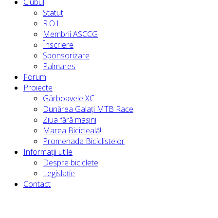
Clubul
Statut
R.O.I.
Membrii ASCCG
Înscriere
Sponsorizare
Palmares
Forum
Proiecte
Gârboavele XC
Dunărea Galați MTB Race
Ziua fără mașini
Marea Bicicleală!
Promenada Biciclistelor
Informații utile
Despre biciclete
Legislație
Contact