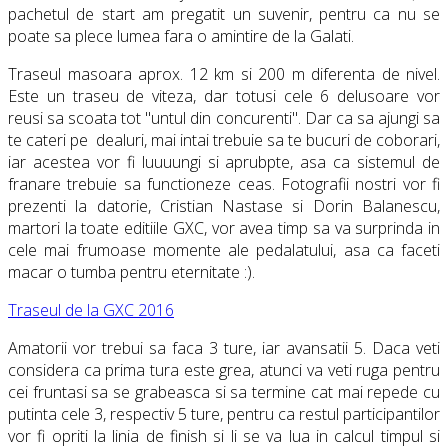
pachetul de start am pregatit un suvenir, pentru ca nu se
poate sa plece lumea fara o amintire de la Galati.
Traseul masoara aprox. 12 km si 200 m diferenta de nivel.
Este un traseu de viteza, dar totusi cele 6 delusoare vor
reusi sa scoata tot "untul din concurenti". Dar ca sa ajungi sa
te cateri pe dealuri, mai intai trebuie sa te bucuri de coborari,
iar acestea vor fi luuuungi si aprubpte, asa ca sistemul de
franare trebuie sa functioneze ceas. Fotografii nostri vor fi
prezenti la datorie, Cristian Nastase si Dorin Balanescu,
martori la toate editiile GXC, vor avea timp sa va surprinda in
cele mai frumoase momente ale pedalatului, asa ca faceti
macar o tumba pentru eternitate :).
Traseul de la GXC 2016
Amatorii vor trebui sa faca 3 ture, iar avansatii 5. Daca veti
considera ca prima tura este grea, atunci va veti ruga pentru
cei fruntasi sa se grabeasca si sa termine cat mai repede cu
putinta cele 3, respectiv 5 ture, pentru ca restul participantilor
vor fi opriti la linia de finish si li se va lua in calcul timpul si