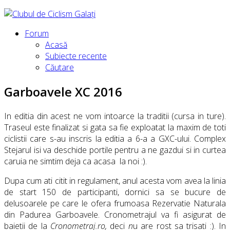
Forum
Acasă
Subiecte recente
Căutare
Garboavele XC 2016
In editia din acest ne vom intoarce la traditii (cursa in ture).
Traseul este finalizat si gata sa fie exploatat la maxim de toti
ciclistii care s-au inscris la editia a 6-a a GXC-ului. Complex
Stejarul isi va deschide portile pentru a ne gazdui si in curtea
caruia ne simtim deja ca acasa la noi :).
Dupa cum ati citit in regulament, anul acesta vom avea la linia
de start 150 de participanti, dornici sa se bucure de
delusoarele pe care le ofera frumoasa Rezervatie Naturala
din Padurea Garboavele. Cronometrajul va fi asigurat de
baietii de la
Cronometraj.ro,
deci
n
u are rost sa trisati :). In