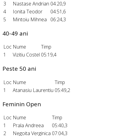
3
Nastase Andrian
04:20,9
4
Ionita Teodor
04:51,6
5
Mintoiu Mihnea
06:24,3
40-49 ani
Loc
Nume
Timp
1
Vizitiu Costel
05:19,4
Peste 50 ani
Loc
Nume
Timp
1
Atanasiu Laurentiu
05:49,2
Feminin Open
Loc
Nume
Timp
1
Prala Andreea
05:40,3
2
Negoita Verginica
07:04,3