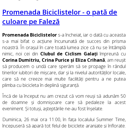
Promenada Biciclistelor - o pată de
culoare pe Faleză
Promenada Biciclistelor
s-a încheiat, iar o dată cu aceasta
s-a mai bifat o acțiune încununată de succes din prisma
noastră. În orașul în care toată lumea zice că nu se întâmplă
nimic, noi cei din
Clubul de Ciclism Galați
împreună cu
Corina Dumitriu, Crina Purice și Eliza Crihană
, am reușit
să producem o undă care sperăm să se propage în rândul
tinerilor iubitori de mișcare, dar și la nivelul autorităților locale,
care să ne creeze mai multe facilități pentru a ne putea
plimba cu bicicleta în deplină siguranță.
Încă de la început nu am crezut că vom reuși să adunăm 50
de doamne și domnișoare care să pedaleze la acest
eveniment. Și totuși, așteptările ne-au fost înșelate.
Duminica, 26 mai ora 11:00, în fața localului Summer Time,
începuseră să apară tot felul de biciclete aranjate și înflorate.