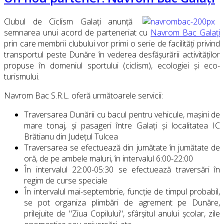
Clubul de Ciclism Galați anunță
semnarea unui acord de parteneriat cu
Navrom Bac Galați
prin care membrii clubului vor primi o serie de facilități privind
transportul peste Dunăre în vederea desfășurării activităților
propuse în domeniul sportului (ciclism), ecologiei și eco-
turismului.
Navrom Bac S.R.L. oferă următoarele servicii:
Traversarea Dunării cu bacul pentru vehicule, mașini de
mare tonaj, și pasageri între Galați și localitatea IC
Brătianu din Județul Tulcea
Traversarea se efectuează din jumătate în jumătate de
oră, de pe ambele maluri, în intervalul 6:00-22:00
În intervalul 22:00-05:30 se efectuează traversări în
regim de curse speciale
În intervalul mai-septembrie, funcție de timpul probabil,
se pot organiza plimbări de agrement pe Dunăre,
prilejuite de "Ziua Copilului", sfârșitul anului școlar, zile