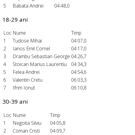
5
Babata Andrei
04:48,0
18-29 ani
Loc
Nume
Timp
1
Tudose Mihai
04:07,0
2
Ianos Emil Cornel
04:17,0
3
Drambu Sebastian George
04:26,7
4
Stoican Marius Laurentiu
04:34,3
5
Felea Andrei
04:54,6
6
Valentin Cretu
06:03,3
7
Ifrim Ionut
06:10,8
30-39 ani
Loc
Nume
Timp
1
Negoita Silviu
04:05,8
2
Coman Cristi
04:09,7