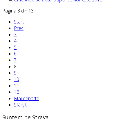
Pagina 8 din 13
Start
Prec
3
4
5
6
7
8
9
10
11
12
Mai departe
Sfârșit
Suntem pe Strava