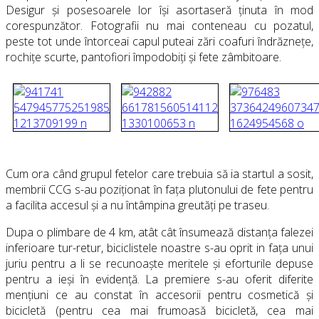
Desigur și posesoarele lor își asortaseră ținuta în mod
corespunzător. Fotografii nu mai conteneau cu pozatul,
peste tot unde întorceai capul puteai zări coafuri îndrăznețe,
rochițe scurte, pantofiori împodobiți și fete zâmbitoare.
Cum ora când grupul fetelor care trebuia să ia startul a sosit,
membrii CCG s-au poziționat în fața plutonului de fete pentru
a facilita accesul și a nu întâmpina greutăți pe traseu.
Dupa o plimbare de 4 km, atât cât însumează distanța falezei
inferioare tur-retur, biciclistele noastre s-au oprit in fața unui
juriu pentru a li se recunoaște meritele și eforturile depuse
pentru a ieși în evidență. La premiere s-au oferit diferite
mențiuni ce au constat în accesorii pentru cosmetică și
bicicletă (pentru cea mai frumoasă bicicletă, cea mai