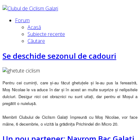
Forum
Acasă
Subiecte recente
Căutare
Se deschide sezonul de cadouri
Pentru cei cuminți, care și-au făcut ghetuțele și le-au pus la fereastră,
Moș Nicolae le va aduce în dar și în acest an multe surprize și nelipsitele
dulciuri. Desigur nici cei obraznici nu sunt uitați, dar pentru ei Moșul a
pregătit o nuielușă.
Membrii Clubului de Ciclism Galați împreună cu Moș Nicolae, vor face
mâine, 6 decembrie, o vizită la grădinița Prichindel din Micro 20.
Un nou partener: Navrom Bac Galați