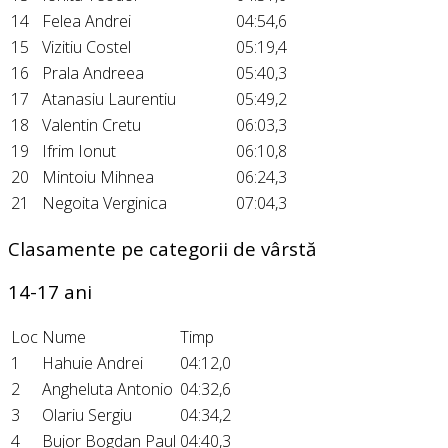
14
Felea Andrei
04:54,6
15
Vizitiu Costel
05:19,4
16
Prala Andreea
05:40,3
17
Atanasiu Laurentiu
05:49,2
18
Valentin Cretu
06:03,3
19
Ifrim Ionut
06:10,8
20
Mintoiu Mihnea
06:24,3
21
Negoita Verginica
07:04,3
Clasamente pe categorii de vârstă
14-17 ani
Loc
Nume
Timp
1
Hahuie Andrei
04:12,0
2
Angheluta Antonio
04:32,6
3
Olariu Sergiu
04:34,2
4
Bujor Bogdan Paul
04:40,3