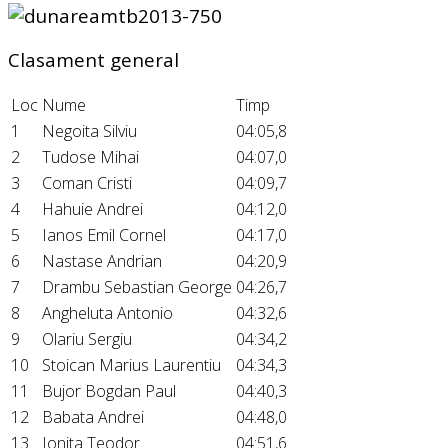
Clasament general
Loc
Nume
Timp
1
Negoita Silviu
04:05,8
2
Tudose Mihai
04:07,0
3
Coman Cristi
04:09,7
4
Hahuie Andrei
04:12,0
5
Ianos Emil Cornel
04:17,0
6
Nastase Andrian
04:20,9
7
Drambu Sebastian George
04:26,7
8
Angheluta Antonio
04:32,6
9
Olariu Sergiu
04:34,2
10
Stoican Marius Laurentiu
04:34,3
11
Bujor Bogdan Paul
04:40,3
12
Babata Andrei
04:48,0
13
Ionita Teodor
04:51,6