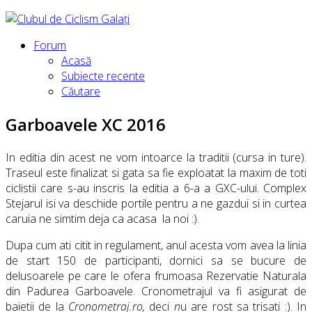
Forum
Acasă
Subiecte recente
Căutare
Garboavele XC 2016
In editia din acest ne vom intoarce la traditii (cursa in ture).
Traseul este finalizat si gata sa fie exploatat la maxim de toti
ciclistii care s-au inscris la editia a 6-a a GXC-ului. Complex
Stejarul isi va deschide portile pentru a ne gazdui si in curtea
caruia ne simtim deja ca acasa la noi :).
Dupa cum ati citit in regulament, anul acesta vom avea la linia
de start 150 de participanti, dornici sa se bucure de
delusoarele pe care le ofera frumoasa Rezervatie Naturala
din Padurea Garboavele. Cronometrajul va fi asigurat de
baietii de la
Cronometraj.ro,
deci
n
u are rost sa trisati :). In