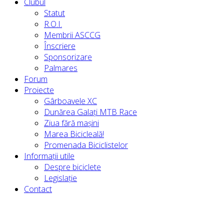
Clubul
Statut
R.O.I.
Membrii ASCCG
Înscriere
Sponsorizare
Palmares
Forum
Proiecte
Gârboavele XC
Dunărea Galați MTB Race
Ziua fără mașini
Marea Bicicleală!
Promenada Biciclistelor
Informații utile
Despre biciclete
Legislație
Contact