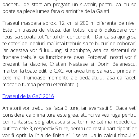
pachetul de start am pregatit un suvenir, pentru ca nu se
poate sa plece lumea fara o amintire de la Galati.
Traseul masoara aprox. 12 km si 200 m diferenta de nivel.
Este un traseu de viteza, dar totusi cele 6 delusoare vor
reusi sa scoata tot "untul din concurenti". Dar ca sa ajungi sa
te cateri pe dealuri, mai intai trebuie sa te bucuri de coborari,
iar acestea vor fi luuuungi si aprubpte, asa ca sistemul de
franare trebuie sa functioneze ceas. Fotografii nostri vor fi
prezenti la datorie, Cristian Nastase si Dorin Balanescu,
martori la toate editiile GXC, vor avea timp sa va surprinda in
cele mai frumoase momente ale pedalatului, asa ca faceti
macar o tumba pentru eternitate :).
Traseul de la GXC 2016
Amatorii vor trebui sa faca 3 ture, iar avansatii 5. Daca veti
considera ca prima tura este grea, atunci va veti ruga pentru
cei fruntasi sa se grabeasca si sa termine cat mai repede cu
putinta cele 3, respectiv 5 ture, pentru ca restul participantilor
vor fi opriti la linia de finish si li se va lua in calcul timpul si